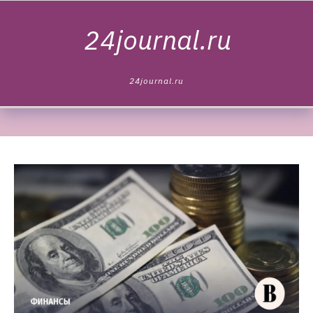
Skip to content
24journal.ru
24journal.ru