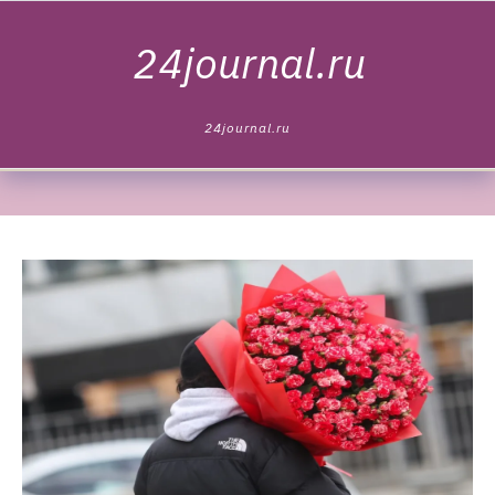
Skip to content
24journal.ru
24journal.ru