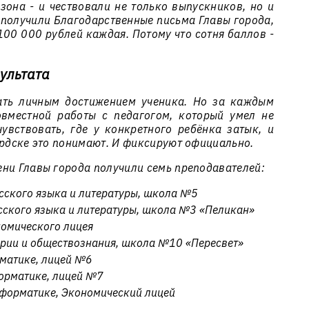
зона - и чествовали не только выпускников, но и
ги получили Благодарственные письма Главы города,
100 000 рублей каждая. Потому что сотня баллов -
.
зультата
ать личным достижением ученика. Но за каждым
овместной работы с педагогом, который умел не
чувствовать, где у конкретного ребёнка затык, и
ердске это понимают. И фиксируют официально.
ени Главы города получили семь преподавателей:
усского языка и литературы, школа №5
усского языка и литературы, школа №3 «Пеликан»
номического лицея
ории и обществознания, школа №10 «Пересвет»
рматике, лицей №6
форматике, лицей №7
нформатике, Экономический лицей