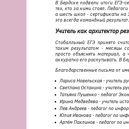
В Бердске подвели итоги ЕГЭ-се
тех, кто за ними стоял. Педаго
а шесть школ - сертификаты на 
это всегда командный результат
Учитель как архитектор ре
Стобалльный ЕГЭ принято счит
таким результатом - месяцы с
просто объяснять материал, а 
аккуратно его распутывать. В Б
Благодарственные письма от им
Лариса Новельская - учитель р
Светлана Останина - учитель р
Татьяна Пушенко - педагог Эко
Ирина Медведева - учитель ист
Лев Андреев - педагог по инфо
Юлия Иванова - педагог по ин
Артём Паклинов - педагог по и