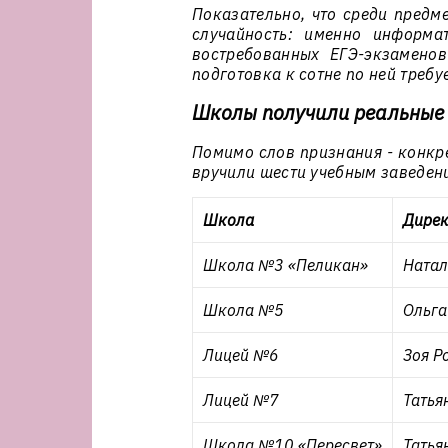
Показательно, что среди предме
случайность: именно информа
востребованных ЕГЭ-экзаменов
подготовка к сотне по ней требу
Школы получили реальные 
Помимо слов признания - конкр
вручили шести учебным заведени
Школа
Дирек
Школа №3 «Пеликан»
Натал
Школа №5
Ольга
Лицей №6
Зоя Р
Лицей №7
Татья
Школа №10 «Пересвет»
Татья